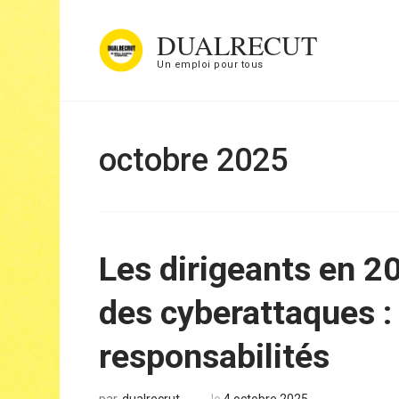
Aller
DUALRECUT
au
Un emploi pour tous
contenu
(Pressez
Entrée)
octobre 2025
Les dirigeants en 2
des cyberattaques : 
responsabilités
dualrecrut
le
4 octobre 2025