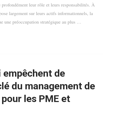
 profondément leur rôle et leurs responsabilités. À
pose largement sur leurs actifs informationnels, la
ue une préoccupation stratégique au plus …
ui empêchent de
 clé du management de
e pour les PME et