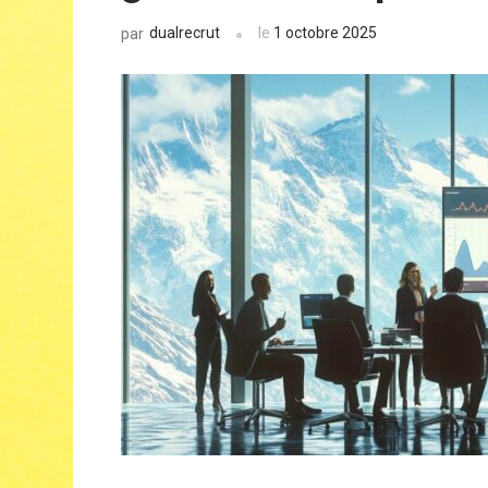
dualrecrut
le
1 octobre 2025
par