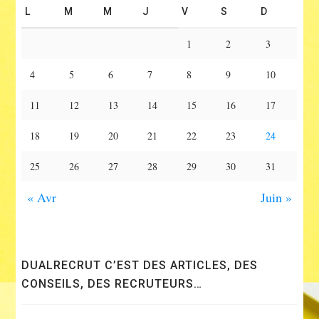
L
M
M
J
V
S
D
1
2
3
4
5
6
7
8
9
10
11
12
13
14
15
16
17
18
19
20
21
22
23
24
25
26
27
28
29
30
31
« Avr
Juin »
DUALRECRUT C’EST DES ARTICLES, DES
CONSEILS, DES RECRUTEURS…