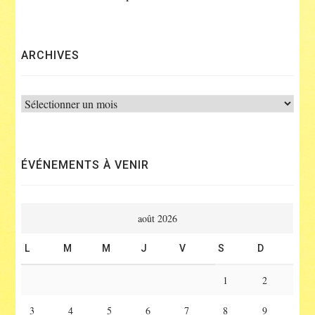
ARCHIVES
Archives
ÉVÉNEMENTS À VENIR
août 2026
L
M
M
J
V
S
D
1
2
3
4
5
6
7
8
9