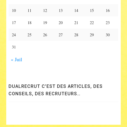
10
11
12
13
14
15
16
17
18
19
20
21
22
23
24
25
26
27
28
29
30
31
« Juil
DUALRECRUT C’EST DES ARTICLES, DES
CONSEILS, DES RECRUTEURS…