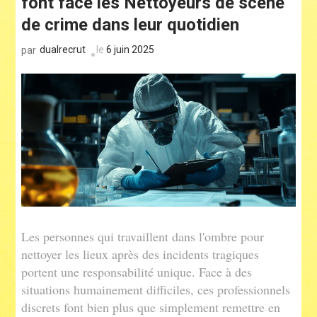
font face les Nettoyeurs de scene
de crime dans leur quotidien
dualrecrut
le
6 juin 2025
par
Les personnes qui travaillent dans l'ombre pour
nettoyer les lieux après des incidents tragiques
portent une responsabilité unique. Face à des
situations humainement difficiles, ces professionnels
discrets font bien plus que simplement remettre en