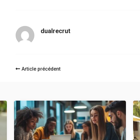
dualrecrut
Navigation
Article précédent
d'article